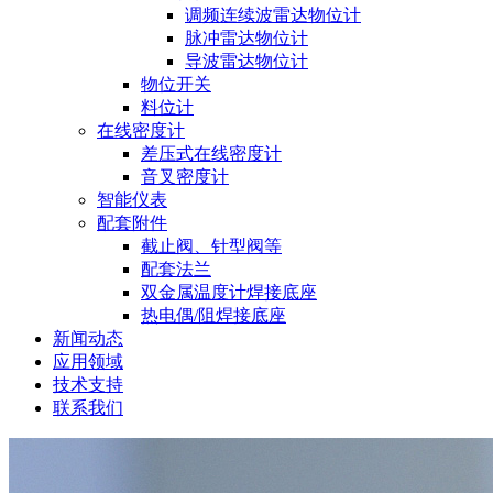
调频连续波雷达物位计
脉冲雷达物位计
导波雷达物位计
物位开关
料位计
在线密度计
差压式在线密度计
音叉密度计
智能仪表
配套附件
截止阀、针型阀等
配套法兰
双金属温度计焊接底座
热电偶/阻焊接底座
新闻动态
应用领域
技术支持
联系我们