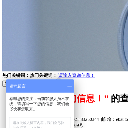
热门关键词：
热门关键词：
请输入查询信息！
请您留言
“请输入查询信息！”
的
感谢您的关注，当前客服人员不在
线，请填写一下您的信息，我们会
尽快和您联系。
上海毅碧自动化仪表有限公司
电 话：021-39558750
传 真：021-33250344
邮 箱：ebauto
地 址：上海市嘉定区曹安路1909号