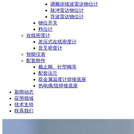
调频连续波雷达物位计
脉冲雷达物位计
导波雷达物位计
物位开关
料位计
在线密度计
差压式在线密度计
音叉密度计
智能仪表
配套附件
截止阀、针型阀等
配套法兰
双金属温度计焊接底座
热电偶/阻焊接底座
新闻动态
应用领域
技术支持
联系我们