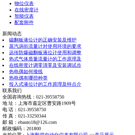
物位仪表
在线密度计
智能仪表
配套附件
新闻动态
磁翻板液位计的正确安装及维护
蒸汽涡街流量计对使用环境的要求
远传防爆磁翻板液位计使用和调整
热式气体质量流量计的工作原理及
在线密度计调零清零及安装调试步
热电偶如何接线
热电偶有哪些种类
投入式液位计的工作原理及特点介
联系我们
全国咨询热线：
021-39558750
地 址：上海市嘉定区曹安路1909号
电 话：021-39558750
传 真：021-33250344
邮 箱：ebauto18@126.com
邮政编码：201800
当前位置 :
上海毅碧自动化仪表有限公司
>>
产品展示