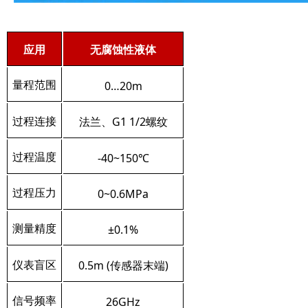
应用
无腐蚀性液体
0…20m
量程范围
G1 1/2
过程连接
法兰、
螺纹
-40~150
过程温度
℃
0~0.6MPa
过程压力
±0.1%
测量精度
0.5m (
)
仪表盲区
传感器末端
26GHz
信号频率