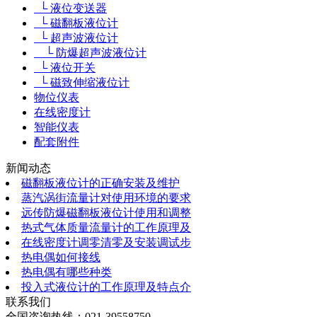
└ 液位变送器
└ 磁翻板液位计
└ 超声波液位计
└ 防爆超声波液位计
└ 液位开关
└ 磁致伸缩液位计
物位仪表
在线密度计
智能仪表
配套附件
新闻动态
磁翻板液位计的正确安装及维护
蒸汽涡街流量计对使用环境的要求
远传防爆磁翻板液位计使用和调整
热式气体质量流量计的工作原理及
在线密度计调零清零及安装调试步
热电偶如何接线
热电偶有哪些种类
投入式液位计的工作原理及特点介
联系我们
全国咨询热线：
021-39558750