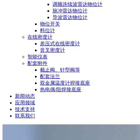
调频连续波雷达物位计
脉冲雷达物位计
导波雷达物位计
物位开关
料位计
在线密度计
差压式在线密度计
音叉密度计
智能仪表
配套附件
截止阀、针型阀等
配套法兰
双金属温度计焊接底座
热电偶/阻焊接底座
新闻动态
应用领域
技术支持
联系我们